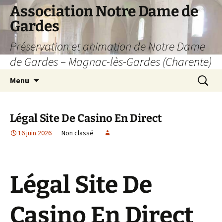
Aller
Association Notre Dame de
au
Gardes
contenu
Préservation et animation de Notre Dame
de Gardes – Magnac-lès-Gardes (Charente)
Recherc
Menu
Légal Site De Casino En Direct
16 juin 2026
Non classé
Légal Site De
Casino En Direct