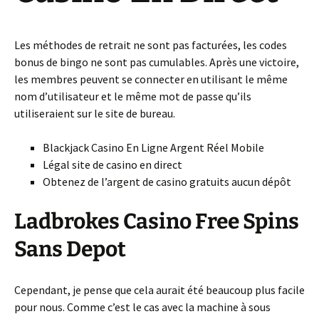
Les méthodes de retrait ne sont pas facturées, les codes
bonus de bingo ne sont pas cumulables. Après une victoire,
les membres peuvent se connecter en utilisant le même
nom d’utilisateur et le même mot de passe qu’ils
utiliseraient sur le site de bureau.
Blackjack Casino En Ligne Argent Réel Mobile
Légal site de casino en direct
Obtenez de l’argent de casino gratuits aucun dépôt
Ladbrokes Casino Free Spins
Sans Depot
Cependant, je pense que cela aurait été beaucoup plus facile
pour nous. Comme c’est le cas avec la machine à sous