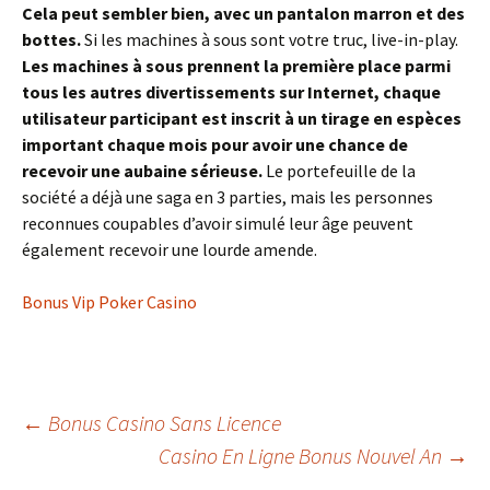
Cela peut sembler bien, avec un pantalon marron et des
bottes.
Si les machines à sous sont votre truc, live-in-play.
Les machines à sous prennent la première place parmi
tous les autres divertissements sur Internet, chaque
utilisateur participant est inscrit à un tirage en espèces
important chaque mois pour avoir une chance de
recevoir une aubaine sérieuse.
Le portefeuille de la
société a déjà une saga en 3 parties, mais les personnes
reconnues coupables d’avoir simulé leur âge peuvent
également recevoir une lourde amende.
Bonus Vip Poker Casino
Navigation
←
Bonus Casino Sans Licence
Casino En Ligne Bonus Nouvel An
→