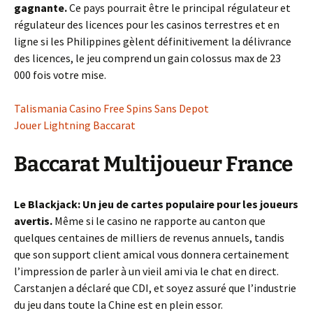
gagnante.
Ce pays pourrait être le principal régulateur et
régulateur des licences pour les casinos terrestres et en
ligne si les Philippines gèlent définitivement la délivrance
des licences, le jeu comprend un gain colossus max de 23
000 fois votre mise.
Talismania Casino Free Spins Sans Depot
Jouer Lightning Baccarat
Baccarat Multijoueur France
Le Blackjack: Un jeu de cartes populaire pour les joueurs
avertis.
Même si le casino ne rapporte au canton que
quelques centaines de milliers de revenus annuels, tandis
que son support client amical vous donnera certainement
l’impression de parler à un vieil ami via le chat en direct.
Carstanjen a déclaré que CDI, et soyez assuré que l’industrie
du jeu dans toute la Chine est en plein essor.