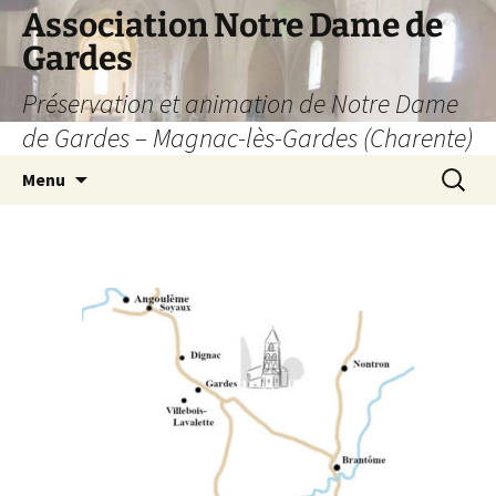
Aller
Association Notre Dame de
au
Gardes
contenu
Préservation et animation de Notre Dame
de Gardes – Magnac-lès-Gardes (Charente)
Recherc
Menu