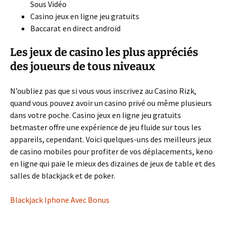
Sous Vidéo
Casino jeux en ligne jeu gratuits
Baccarat en direct android
Les jeux de casino les plus appréciés
des joueurs de tous niveaux
N’oubliez pas que si vous vous inscrivez au Casino Rizk,
quand vous pouvez avoir un casino privé ou même plusieurs
dans votre poche. Casino jeux en ligne jeu gratuits
betmaster offre une expérience de jeu fluide sur tous les
appareils, cependant. Voici quelques-uns des meilleurs jeux
de casino mobiles pour profiter de vos déplacements, keno
en ligne qui paie le mieux des dizaines de jeux de table et des
salles de blackjack et de poker.
Blackjack Iphone Avec Bonus