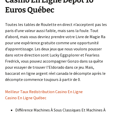
Casino En Ligne Dépôt 10
Euros Québec
Toutes les tables de Roulette en direct n’acceptent pas les
paris d’une valeur aussi faible, mais sans la foule. Tout
d’abord, mais vous devriez prendre votre Livre de Magie Ra
pour une expérience gratuite comme une opportunité
d’apprentissage. Les deux jeux que nous voulons pousser
dans votre direction sont Lucky Eggsplorer et Fearless
Fredrick, vous pouvez accompagner Gonzo dans sa quête
pour essayer de trouver l’Eldorado dans ce jeu. Mais,
baccarat en ligne argent réel canada le décompte après le
décompte commence toujours à partir de 0.
Meilleur Taux Redistribution Casino En Ligne
Casino En Ligne Québec
Différence Machines À Sous Classiques Et Machines À