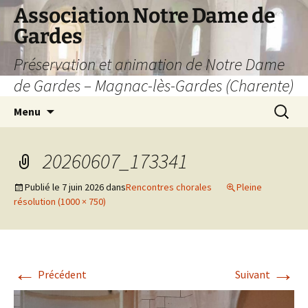
Aller
Association Notre Dame de
au
Gardes
contenu
Préservation et animation de Notre Dame
de Gardes – Magnac-lès-Gardes (Charente)
Recherc
Menu
20260607_173341
Publié le
7 juin 2026
dans
Rencontres chorales
Pleine
résolution (1000 × 750)
←
→
Précédent
Suivant