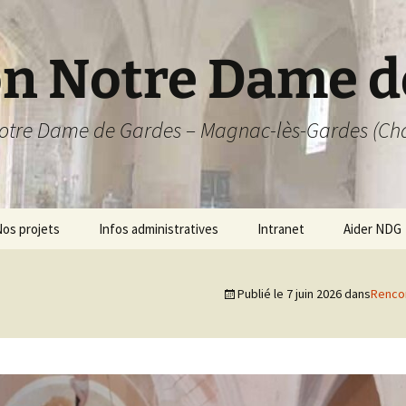
on Notre Dame d
Notre Dame de Gardes – Magnac-lès-Gardes (Ch
os projets
Infos administratives
Intranet
Aider NDG
L’association
Réunions de bureau
Adhésion
Publié le
7 juin 2026
dans
Renco
chages
Assemblées générales
Documents internes
Dons