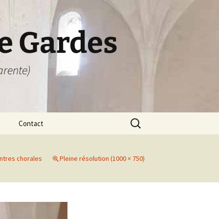
e Gardes
arente)
Rechercher :
Contact
Contact
ntres chorales
Pleine résolution (1000 × 750)
Livre d’or
Hébergement
Itinéraire