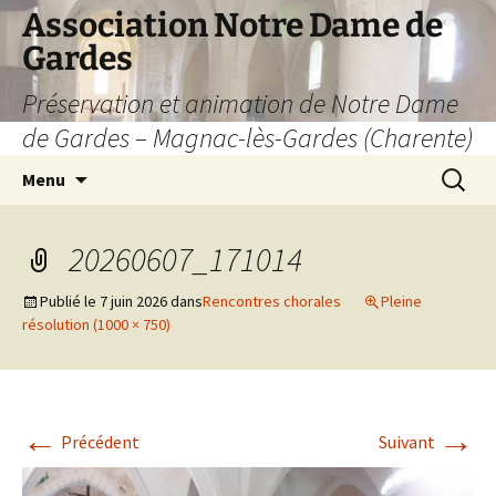
Aller
Association Notre Dame de
au
Gardes
contenu
Préservation et animation de Notre Dame
de Gardes – Magnac-lès-Gardes (Charente)
Recherc
Menu
20260607_171014
Publié le
7 juin 2026
dans
Rencontres chorales
Pleine
résolution (1000 × 750)
←
→
Précédent
Suivant