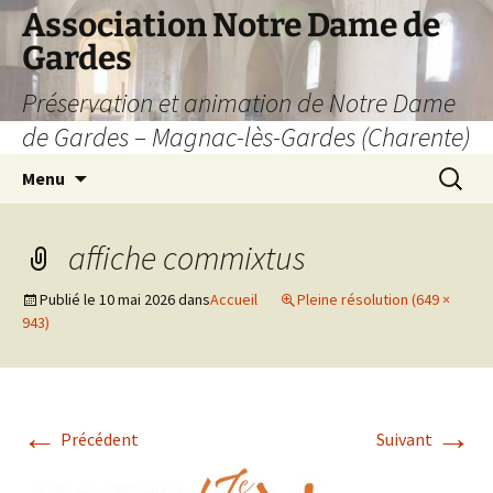
Aller
Association Notre Dame de
au
Gardes
contenu
Préservation et animation de Notre Dame
de Gardes – Magnac-lès-Gardes (Charente)
Recherc
Menu
affiche commixtus
Publié le
10 mai 2026
dans
Accueil
Pleine résolution (649 ×
943)
←
→
Précédent
Suivant