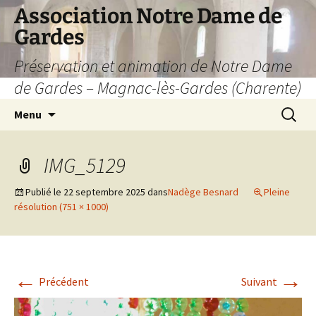
Aller
Association Notre Dame de
au
Gardes
contenu
Préservation et animation de Notre Dame
de Gardes – Magnac-lès-Gardes (Charente)
Recherc
Menu
IMG_5129
Publié le
22 septembre 2025
dans
Nadège Besnard
Pleine
résolution (751 × 1000)
←
→
Précédent
Suivant