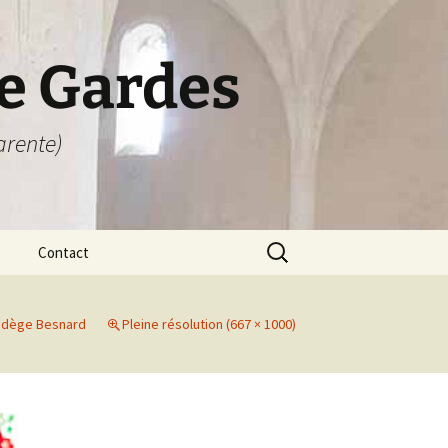
e Gardes
arente)
Rechercher :
Contact
Contact
adège Besnard
Pleine résolution (667 × 1000)
Livre d’or
Hébergement
Itinéraire