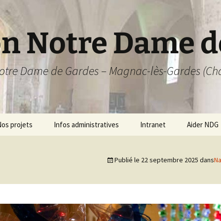
on Notre Dame d
Notre Dame de Gardes – Magnac-lès-Gardes (Ch
os projets
Infos administratives
Intranet
Aider NDG
L’association
Réunions de bureau
Adhésion
Publié le
22 septembre 2025
dans
N
chages
Assemblées générales
Documents internes
Dons