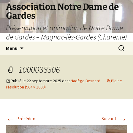
Aller
Association Notre Dame de
au
Gardes
contenu
Préservation et animation de Notre Dame
de Gardes – Magnac-lès-Gardes (Charente)
Recherc
Menu
1000038306
Publié le
22 septembre 2025
dans
Nadège Besnard
Pleine
résolution (964 × 1000)
←
→
Précédent
Suivant