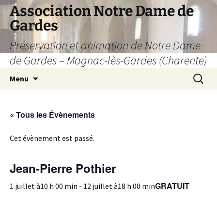
Aller
Association Notre Dame de
au
Gardes
contenu
Préservation et animation de Notre Dame
de Gardes – Magnac-lès-Gardes (Charente)
Recherc
Menu
« Tous les Évènements
Cet évènement est passé.
Jean-Pierre Pothier
GRATUIT
1 juillet à10 h 00 min
-
12 juillet à18 h 00 min